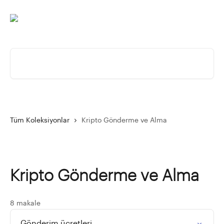
Ana içeriğe geç
Makale ara...
Tüm Koleksiyonlar
Kripto Gönderme ve Alma
Kripto Gönderme ve Alma
8 makale
Gönderim ücretleri